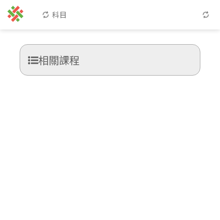
科目
相關課程