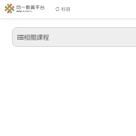
科目
相關課程