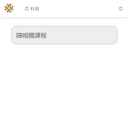
科目
相關課程