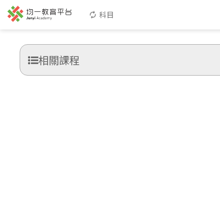
科目
相關課程