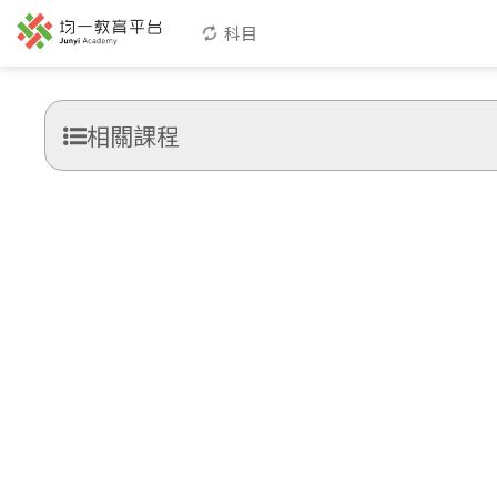
科目
相關課程