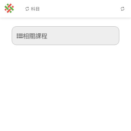
科目
相關課程