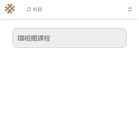
科目
相關課程