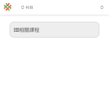
科目
相關課程