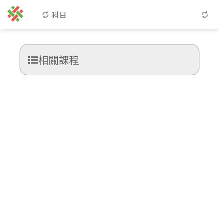
科目
相關課程