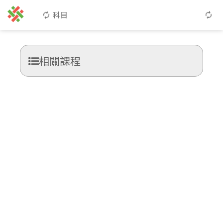
科目
相關課程