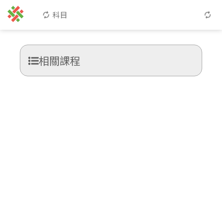
科目
相關課程