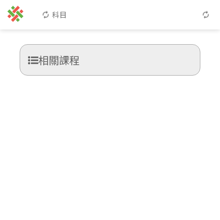
科目
相關課程