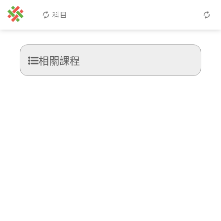
科目
相關課程