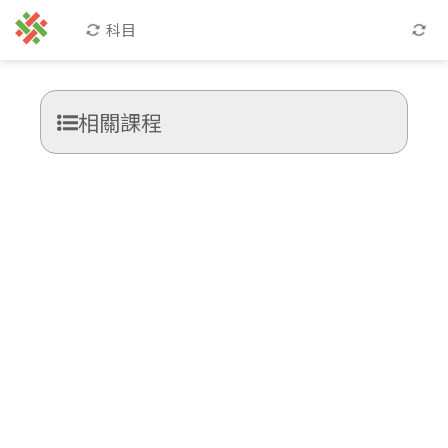
科目
相關課程