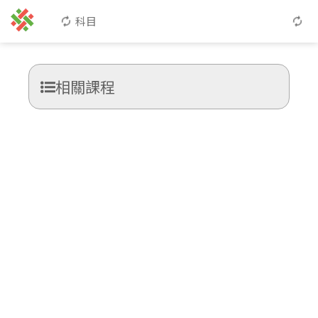
科目
相關課程