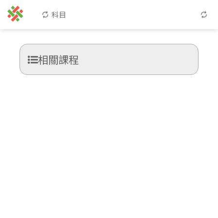
科目
相關課程