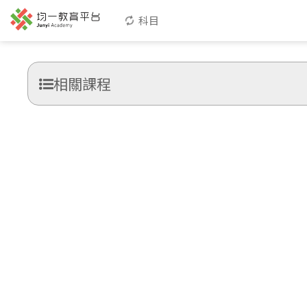
科目
相關課程