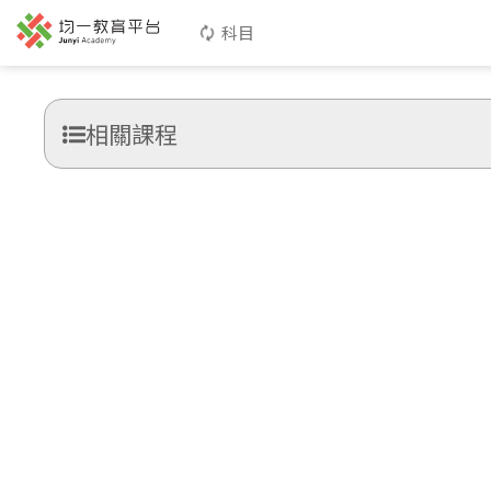
科目
相關課程