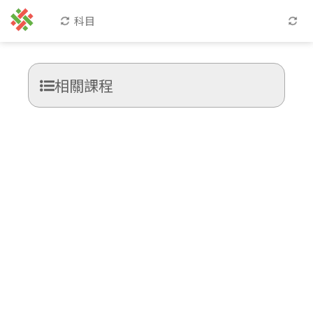
科目
相關課程