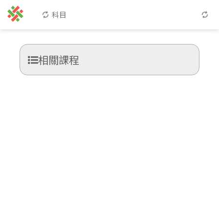
科目
相關課程