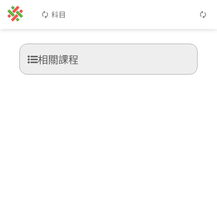
科目
相關課程