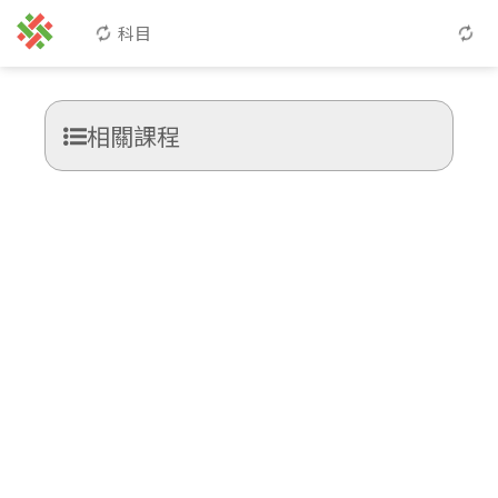
科目
相關課程