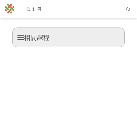
科目
相關課程