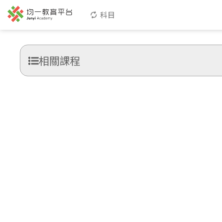
科目
相關課程