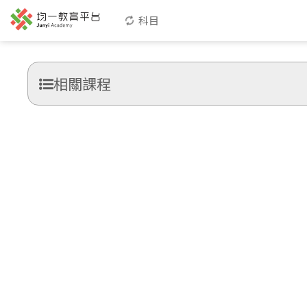
科目
相關課程