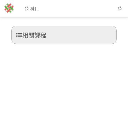
科目
相關課程