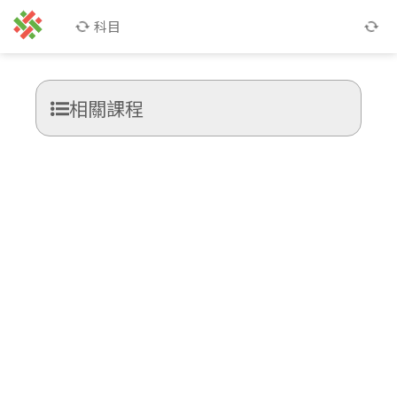
科目
相關課程