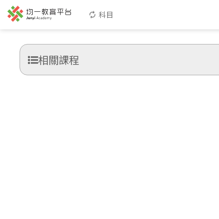
科目
相關課程