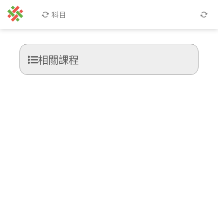
科目
相關課程