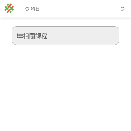
科目
相關課程