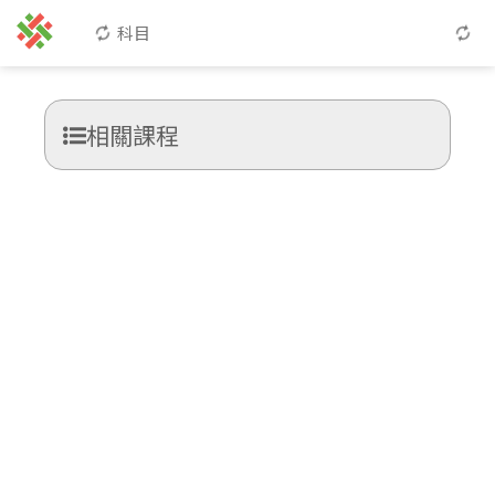
科目
相關課程