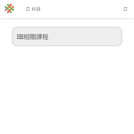
科目
相關課程