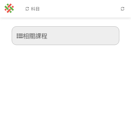
科目
相關課程