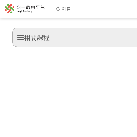
科目
相關課程