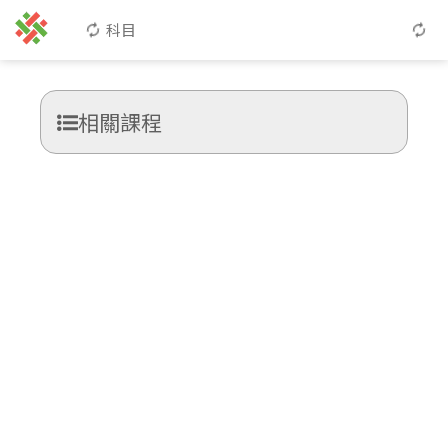
科目
相關課程