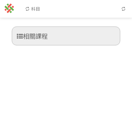
科目
相關課程