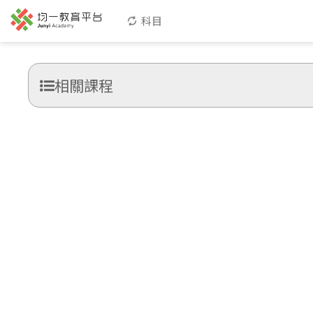
科目
相關課程