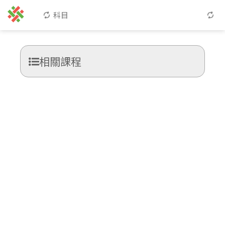
科目
相關課程