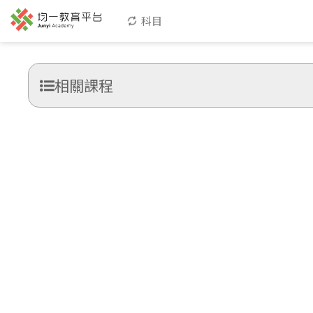
科目
相關課程