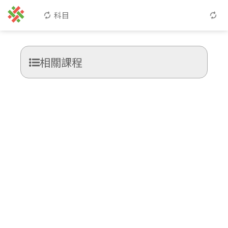
科目
相關課程