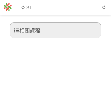
科目
相關課程