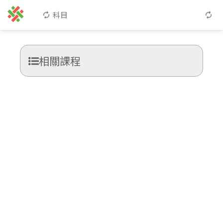
科目
相關課程