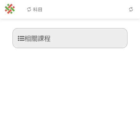
科目
相關課程