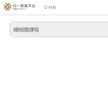
科目
相關課程