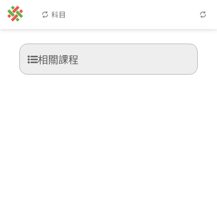
科目
相關課程