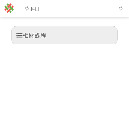
科目
相關課程