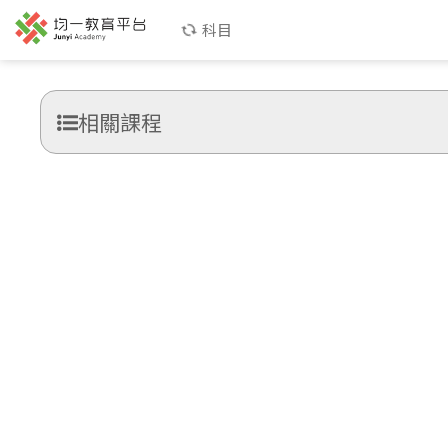
科目
相關課程