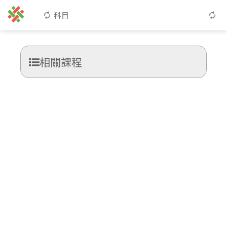
科目
相關課程