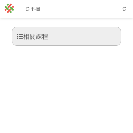
科目
相關課程