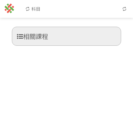
科目
相關課程